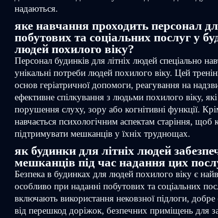
надаються.
яке навчання проходить персонал д
побутових та соціальних послуг у б
людей похилого віку?
Персонал будинків для літніх людей спеціально на
унікальні потреби людей похилого віку. Цей трені
основ геріатричної допомоги, реагування на надзви
ефективне спілкування з людьми похилого віку, як
порушення слуху, зору або когнітивні функції. Крі
навчається психологічним аспектам старіння, щоб 
підтримувати мешканців у їхніх труднощах.
як будинки для літніх людей забезпе
мешканців під час надання цих посл
Безпека в будинках для людей похилого віку є на
особливо при наданні побутових та соціальних пос
включають використання нековзної підлоги, добре 
від перешкод доріжок, безпечних приміщень для з