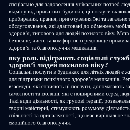
спеціально для задоволення унікальних потреб люд
відміну від приватних будинків, ці послуги включ
прибирання, прання, приготування їжі та загальне 
обслуговування, які адаптовані до обмежень мобіль
здоров’я, типового для людей похилого віку. Мета
безпечне, чисте та комфортне середовище прожива
здоров’я та благополуччя мешканців.
яку роль відіграють соціальні служ
здоров’ї людей похилого віку?
Соціальні послуги в будинках для літніх людей є 
для підтримки психічного здоров’я мешканців. Рег
взаємодії, які сприяють ці послуги, допомагають з
самотності та ізоляції, які є поширеними серед люд
Такі види діяльності, як групові терапії, розважаль
творчі майстерні, стимулюють розумову діяльніст
спільності та приналежності, що має вирішальне зн
емоційного благополуччя.