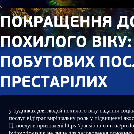
prev
next
ПОКРАЩЕННЯ Д
ПОХИЛОГО ВІКУ:
ПОБУТОВИХ ПОС
ПРЕСТАРІЛИХ
у будинках для людей похилого віку надання соці
послуг відіграє вирішальну роль у підвищенні якос
Ці послуги призначені
https://pansionu.com.ua/predo
byitovyix-uslug
не лише для задоволення основних 