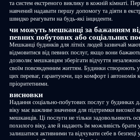
та систем екстреного виклику в кожній кімнаті. Пе
навчений надавати першу допомогу та діяти в екст
швидко реагувати на будь-які інциденти.
чи можуть мешканці за бажанням ві
певних побутових або соціальних по
Мешканці будинків для літніх людей зазвичай маю
відмовитися від певних послуг, якщо вони бажають
дозволяє мешканцям зберігати відчуття незалежнос
своїм повсякденним життям. Будинки створюють у
цих переваг, гарантуючи, що комфорт і автономія
пріоритетними.
висновки
Надання соціально-побутових послуг у будинках 
віку має важливе значення для підтримки високої я
мешканців. Ці послуги не тільки задовольняють о
похилого віку, але й надають їм можливість брати у
залишатися активними та відчувати себе в безпеці