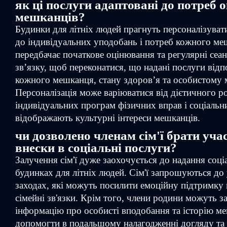
як ці послуги адаптовані до потреб 
мешканців?
Будинки для літніх людей прагнуть персоналізуват
до індивідуальних уподобань і потреб кожного ме
передбачає початкове оцінювання та регулярні сеа
зв’язку, щоб переконатися, що надані послуги відп
кожного мешканця, стану здоров’я та особистому 
Персоналізація може варіюватися від дієтичного 
індивідуальних програм фізичних вправ і соціальни
відображають культурні інтереси мешканців.
чи дозволено членам сім'ї брати уча
внески в соціальні послуги?
Залучення сім'ї дуже заохочується до надання соці
будинках для літніх людей. Сім'ї запрошуються до у
заходах, які можуть посилити емоційну підтримку 
сімейні зв'язки. Крім того, члени родини можуть 
інформацію про особисті вподобання та історію м
допомогти в подальшому налагодженні догляду та 